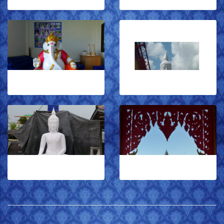
พระพิฆเนศ
พระพุทธรูป
อัลบั้ม 2
อัลบั้ม 4