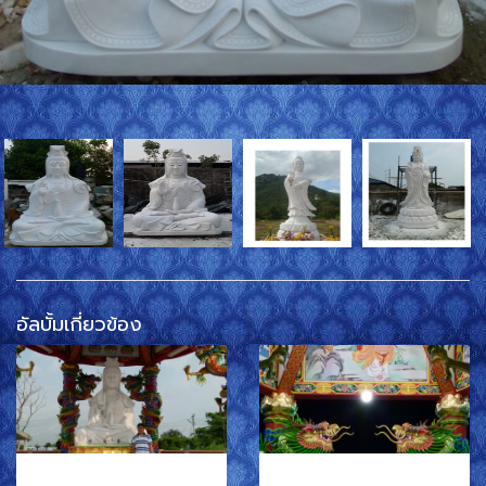
อัลบั้มเกี่ยวข้อง
พระแม่กวนอิมนั่ง
พระสังกัจจายน์